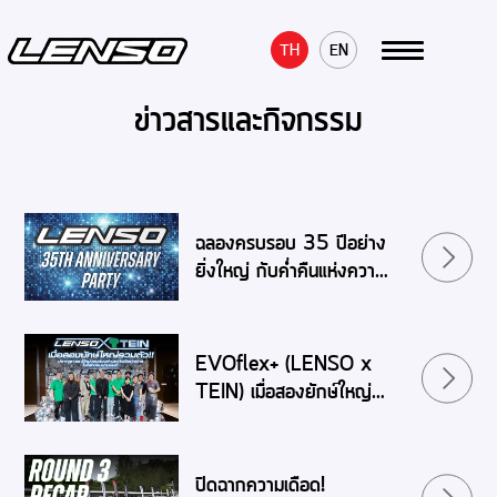
TH
EN
ข่าวสารและกิจกรรม
ฉลองครบรอบ 35 ปีอย่าง
ยิ่งใหญ่ กับค่ำคืนแห่งความ
ทรงจำในงาน LENSO
35th ANNIVERSARY
PARTY
EVOflex+ (LENSO x
TEIN) เมื่อสองยักษ์ใหญ่
รวมพลัง สู่ปรากฏการณ์ใหม่
ของช่วงล่างระดับเวิลด์คลาส
ปิดฉากความเดือด!