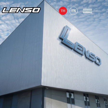
TH
EN